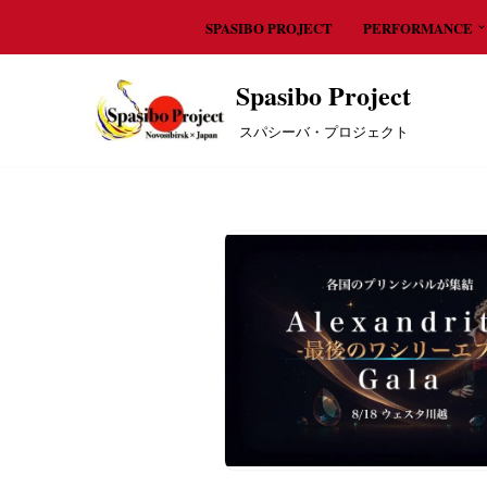
SPASIBO PROJECT
PERFORMANCE
コ
Spasibo Project
ン
テ
スパシーバ・プロジェクト
ン
ツ
へ
ス
キ
ッ
プ